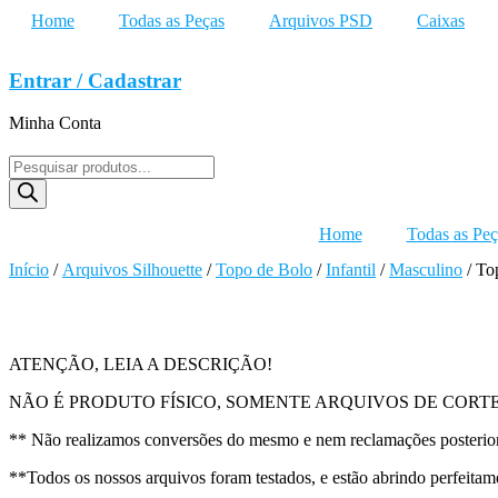
Home
Todas as Peças
Arquivos PSD
Caixas
Entrar / Cadastrar
Minha Conta
Pesquisar
produtos
Home
Todas as Peç
Início
/
Arquivos Silhouette
/
Topo de Bolo
/
Infantil
/
Masculino
/ To
ATENÇÃO, LEIA A DESCRIÇÃO!
NÃO É PRODUTO FÍSICO, SOMENTE ARQUIVOS DE CORTES
** Não realizamos conversões do mesmo e nem reclamações posteriores
**Todos os nossos arquivos foram testados, e estão abrindo perfeitam