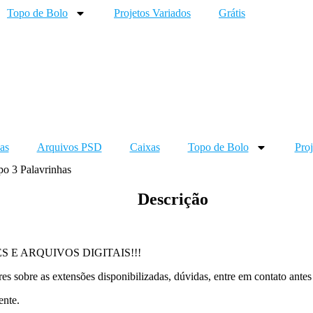
Topo de Bolo
Projetos Variados
Grátis
as
Arquivos PSD
Caixas
Topo de Bolo
Proj
po 3 Palavrinhas
Descrição
 E ARQUIVOS DIGITAIS!!!
 sobre as extensões disponibilizadas, dúvidas, entre em contato antes
ente.