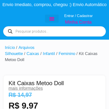
Envio Imediato, comprou, chegou :) Envio Automático
Entrar / Cadastrar
Minha Conta
Todas as Peças
Arquivos PSD
Topo de Bolo
Projetos Variados
Início
/
Arquivos
Silhouette
/
Caixas
/
Infantil
/
Feminino
/ Kit Caixas
Metoo Doll
Kit Caixas Metoo Doll
mais informações
R$
14,97
R$
9,97