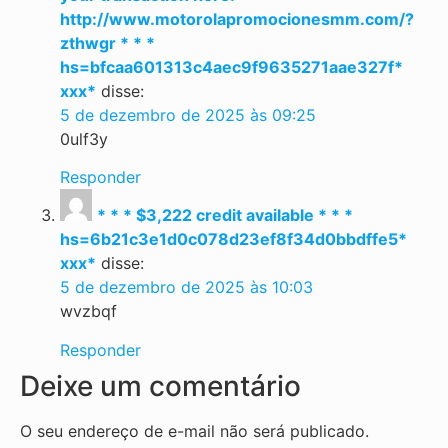
http://www.motorolapromocionesmm.com/?
zthwgr * * *
hs=bfcaa601313c4aec9f9635271aae327f*
ххх*
disse:
5 de dezembro de 2025 às 09:25
0ulf3y
Responder
* * * $3,222 credit available * * *
hs=6b21c3e1d0c078d23ef8f34d0bbdffe5*
ххх*
disse:
5 de dezembro de 2025 às 10:03
wvzbqf
Responder
Deixe um comentário
O seu endereço de e-mail não será publicado.