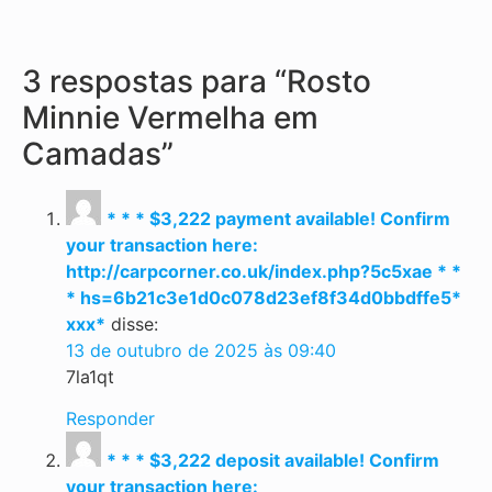
3 respostas para “Rosto
Minnie Vermelha em
Camadas”
* * * $3,222 payment available! Confirm
your transaction here:
http://carpcorner.co.uk/index.php?5c5xae * *
* hs=6b21c3e1d0c078d23ef8f34d0bbdffe5*
ххх*
disse:
13 de outubro de 2025 às 09:40
7la1qt
Responder
* * * $3,222 deposit available! Confirm
your transaction here: