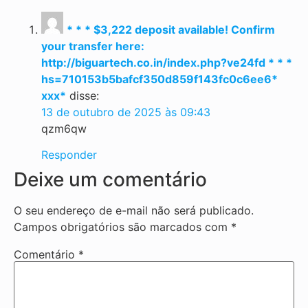
* * * $3,222 deposit available! Confirm
your transfer here:
http://biguartech.co.in/index.php?ve24fd * * *
hs=710153b5bafcf350d859f143fc0c6ee6*
ххх*
disse:
13 de outubro de 2025 às 09:43
qzm6qw
Responder
Deixe um comentário
O seu endereço de e-mail não será publicado.
Campos obrigatórios são marcados com
*
Comentário
*