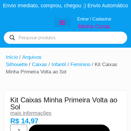
Envio Imediato, comprou, chegou :) Envio Automático
Entrar / Cadastrar
Minha Conta
Todas as Peças
Arquivos PSD
Topo de Bolo
Projetos Variados
Início
/
Arquivos
Silhouette
/
Caixas
/
Infantil
/
Feminino
/ Kit Caixas
Minha Primeira Volta ao Sol
Kit Caixas Minha Primeira Volta ao
Sol
mais informações
R$
14,97