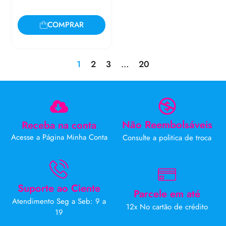
COMPRAR
1
2
3
…
20
Não Reembolsáveis
Receba na conta
Acesse a Página Minha Conta
Consulte a politica de troca
Suporte ao Ciente
Parcele em até
Atendimento Seg a Seb: 9 a
12x No cartão de crédito
19