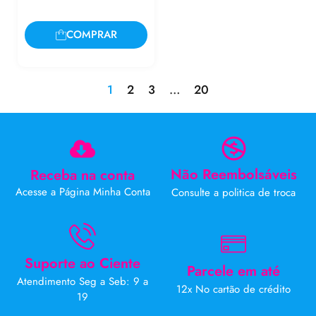
COMPRAR
1
2
3
…
20
Não Reembolsáveis
Receba na conta
Acesse a Página Minha Conta
Consulte a politica de troca
Suporte ao Ciente
Parcele em até
Atendimento Seg a Seb: 9 a
12x No cartão de crédito
19