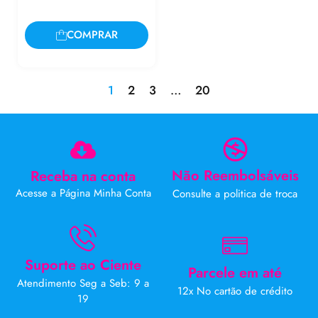
COMPRAR
1
2
3
…
20
Não Reembolsáveis
Receba na conta
Acesse a Página Minha Conta
Consulte a politica de troca
Suporte ao Ciente
Parcele em até
Atendimento Seg a Seb: 9 a
12x No cartão de crédito
19