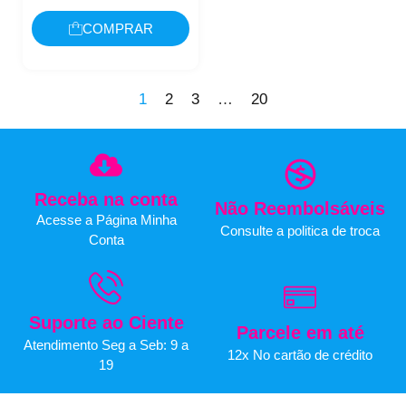
COMPRAR
1
2
3
…
20
Receba na conta
Não Reembolsáveis
Acesse a Página Minha
Consulte a politica de troca
Conta
Suporte ao Ciente
Parcele em até
Atendimento Seg a Seb: 9 a
12x No cartão de crédito
19