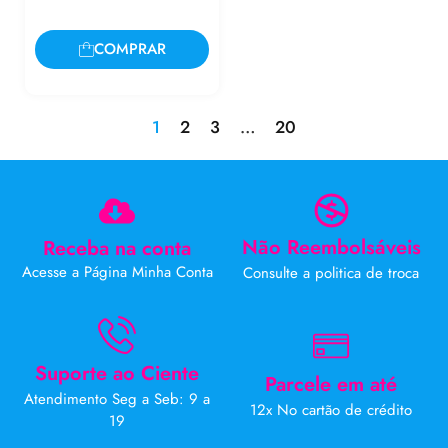
COMPRAR
1
2
3
…
20
Não Reembolsáveis
Receba na conta
Acesse a Página Minha Conta
Consulte a politica de troca
Suporte ao Ciente
Parcele em até
Atendimento Seg a Seb: 9 a
12x No cartão de crédito
19