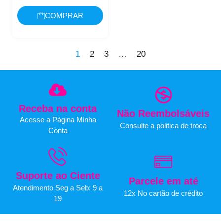
COMPRAR
1
2
3
…
20
Receba na conta
Não Reembolsáveis
Acesse a Página Minha
Consulte a politica de troca
Conta
Suporte ao Ciente
Parcele em até
Atendimento Seg a Seb: 9 a
12x No cartão de crédito
19