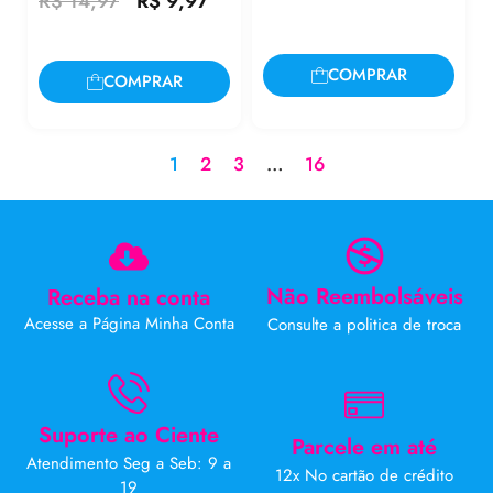
R$
14,97
R$
9,97
COMPRAR
COMPRAR
1
2
3
…
16
Não Reembolsáveis
Receba na conta
Acesse a Página Minha Conta
Consulte a politica de troca
Suporte ao Ciente
Parcele em até
Atendimento Seg a Seb: 9 a
12x No cartão de crédito
19