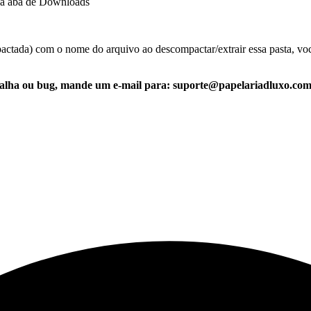
 na aba de Downloads
ctada) com o nome do arquivo ao descompactar/extrair essa pasta, você
falha ou bug, mande um e-mail para: suporte@papelariadluxo.co