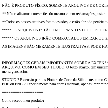
NÃO É PRODUTO FÍSICO, SOMENTE ARQUIVOS DE CORTES
** Não realizamos conversões do mesmo e nem reclamações posteriores
**Todos os nossos arquivos foram testados, e estão abrindo perfeitam
*****OS ARQUIVOS ESTÃO EM FORMATO STUDIO PODE
****** OS ARQUIVOS IRÃO COMPACTADOS EM RAR OU ZIP
AS IMAGENS SÃO MERAMENTE ILUSTRATIVAS. PODE HAV
===================
INFORMAÇÕES GERAIS IMPORTANTES SOBRE A EXTENSÃ
ARQUIVO, COMO EM SEU TÍTULO. O texto abaixo, tem unicamente a fun
mensagens acima.
STUDIO ? Extensão para os Plotters de Corte da Silhouette, como Cam
PDF ou PNG ? Especialmente para cortes manuais, apenas imprimir e 
===================
Como recebo meu produto?