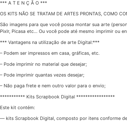
*** A T E N Ç Ã O ***
OS KITS NÃO SE TRATAM DE ARTES PRONTAS, COMO CON
São imagens para que você possa montar sua arte (persona
Pixlr, Picasa etc… Ou você pode até mesmo imprimir ou env
*** Vantagens na utilização de arte Digital:***
– Podem ser impressos em casa, gráficas, etc.
– Pode imprimir no material que desejar;
– Pode imprimir quantas vezes desejar;
– Não paga frete e nem outro valor para o envio;
*********** Kits Scrapbook Digital *****************
Este kit contém:
— kits Scrapbook Digital, composto por itens conforme des