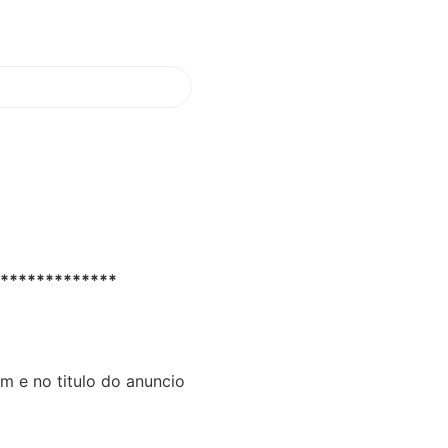
ARQUIVOS PSD
CAIXAS
TOPO DE BOLO
*************
m e no titulo do anuncio