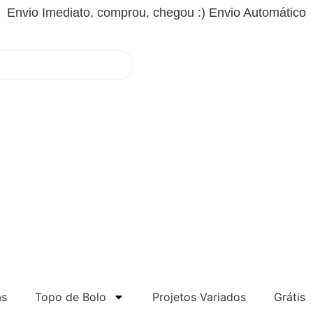
Envio Imediato, comprou, chegou :) Envio Automático
ARQUIVOS PSD
CAIXAS
TOPO DE BOLO
as
Topo de Bolo
Projetos Variados
Grátis