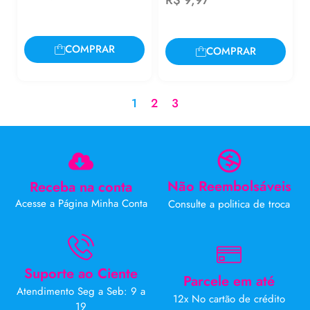
COMPRAR
COMPRAR
1
2
3
Não Reembolsáveis
Receba na conta
Acesse a Página Minha Conta
Consulte a politica de troca
Suporte ao Ciente
Parcele em até
Atendimento Seg a Seb: 9 a
12x No cartão de crédito
19