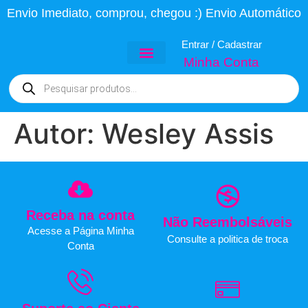
Envio Imediato, comprou, chegou :) Envio Automático
Entrar / Cadastrar
Minha Conta
Todas as Peças
Arquivos PSD
Topo de Bolo
Projetos Variados
Autor:
Wesley Assis
Receba na conta
Não Reembolsáveis
Acesse a Página Minha
Consulte a politica de troca
Conta